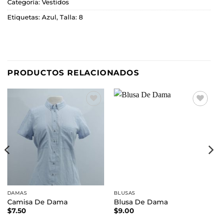
Categoría:
Vestidos
Etiquetas:
Azul
,
Talla: 8
PRODUCTOS RELACIONADOS
Añadir
Añadir
a la
a la
lista de
lista de
deseos
deseos
DAMAS
BLUSAS
Camisa De Dama
Blusa De Dama
$
7.50
$
9.00