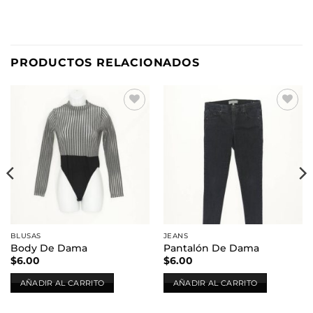
PRODUCTOS RELACIONADOS
Añadir
Añadir
a la
a la
lista de
lista de
deseos
deseos
BLUSAS
JEANS
Body De Dama
Pantalón De Dama
$
6.00
$
6.00
AÑADIR AL CARRITO
AÑADIR AL CARRITO