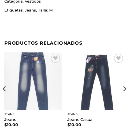
Categoría:
Vestidos
Etiquetas:
Jeans
,
Talla: M
PRODUCTOS RELACIONADOS
Añadir
Añadir
a la
a la
lista de
lista de
deseos
deseos
JEANS
JEANS
Jeans
Jeans Casual
$
10.00
$
10.00