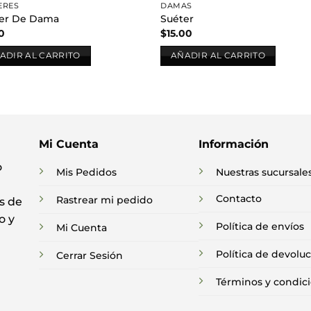
ERES
DAMAS
er De Dama
Suéter
0
$
15.00
ADIR AL CARRITO
AÑADIR AL CARRITO
Mi Cuenta
Información
o
Mis Pedidos
Nuestras sucursale
Contacto
Rastrear mi pedido
s de
o y
Política de envíos
Mi Cuenta
Política de devolu
Cerrar Sesión
Términos y condic