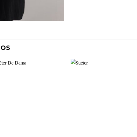
DOS
Añadir
Aña
a la
a l
lista de
lista
deseos
des