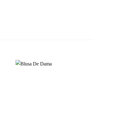
dir
Añadir
a
a la
 de
lista de
eos
deseos