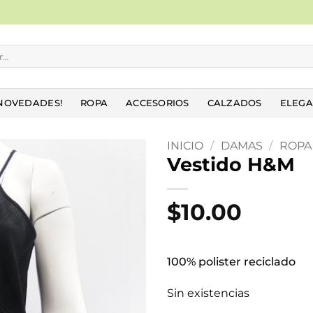
NOVEDADES!
ROPA
ACCESORIOS
CALZADOS
ELEGA
INICIO
/
DAMAS
/
ROPA
Vestido H&M
Añadir
a la
$
10.00
lista
de
deseos
100% polister reciclado
Sin existencias