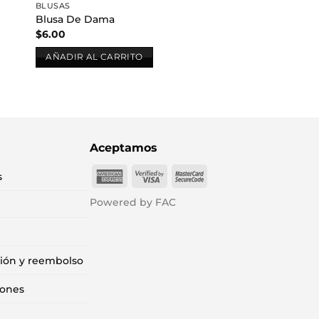
BLUSAS
Blusa De Dama
$
6.00
AÑADIR AL CARRITO
Aceptamos
American
Visa
MasterCard
s
Express
2
2
Powered by FAC
ción y reembolso
iones