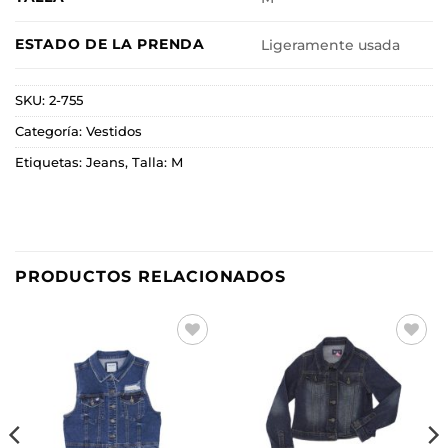
ESTADO DE LA PRENDA
Ligeramente usada
SKU:
2-755
Categoría:
Vestidos
Etiquetas:
Jeans
,
Talla: M
PRODUCTOS RELACIONADOS
Añadir
Añadir
a la
a la
lista de
lista de
deseos
deseos