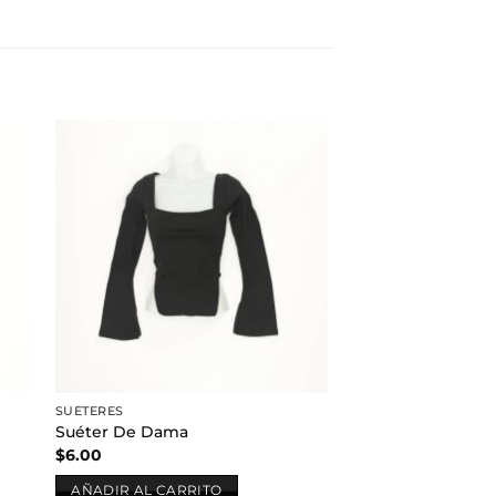
dir
Añadir
a
a la
 de
lista de
eos
deseos
SUÉTERES
Suéter De Dama
$
6.00
AÑADIR AL CARRITO