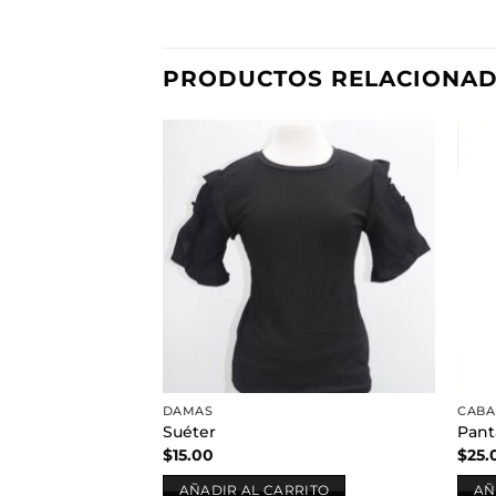
PRODUCTOS RELACIONA
Añadir
a la
lista de
deseos
DAMAS
CABA
Suéter
Pant
$
15.00
$
25.
AÑADIR AL CARRITO
AÑ