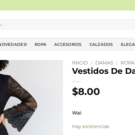
NOVEDADES!
ROPA
ACCESORIOS
CALZADOS
ELEGA
INICIO
/
DAMAS
/
ROPA
Vestidos De 
Añadir
a la
$
8.00
lista
de
deseos
Wai
Hay existencias