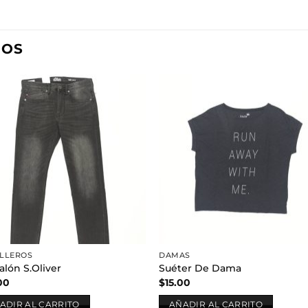
DOS
Añadir
Aña
a la
a l
lista de
lista
deseos
des
LLEROS
DAMAS
alón S.Oliver
Suéter De Dama
00
$
15.00
ADIR AL CARRITO
AÑADIR AL CARRITO