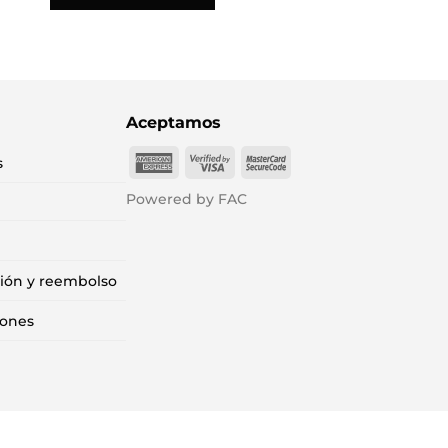
Aceptamos
American
Visa
MasterCard
s
Express
2
2
Powered by FAC
ción y reembolso
iones