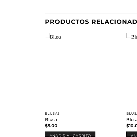
PRODUCTOS RELACIONA
Añadir
a la
lista de
deseos
BLUSAS
BLUS
Blusa
Blus
$
5.00
$
10.
AÑADIR AL CARRITO
AÑ