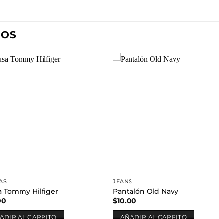
DOS
Añadir
Aña
a la
a l
lista de
lista
deseos
des
AS
JEANS
a Tommy Hilfiger
Pantalón Old Navy
00
$
10.00
ADIR AL CARRITO
AÑADIR AL CARRITO