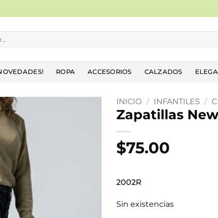
NOVEDADES!
ROPA
ACCESORIOS
CALZADOS
ELEGA
INICIO
/
INFANTILES
/
C
Zapatillas Ne
Añadir
a la
$
75.00
lista
de
deseos
2002R
Sin existencias