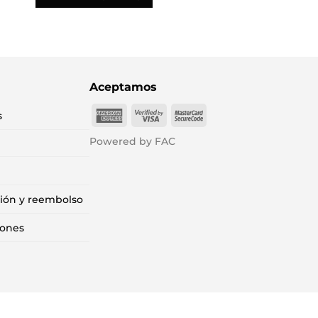
Aceptamos
American
Visa
MasterCard
s
Express
2
2
Powered by FAC
ción y reembolso
iones