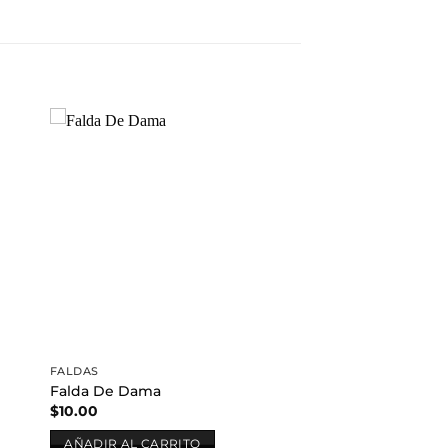
dir
Añadir
a
a la
 de
lista de
eos
deseos
FALDAS
Falda De Dama
$
10.00
AÑADIR AL CARRITO