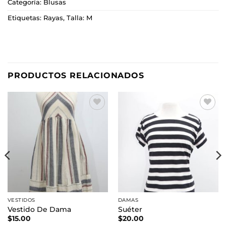
Categoría:
Blusas
Etiquetas:
Rayas
,
Talla: M
PRODUCTOS RELACIONADOS
Añadir
Añadir
a la
a la
lista de
lista de
deseos
deseos
VESTIDOS
DAMAS
Vestido De Dama
Suéter
$
15.00
$
20.00