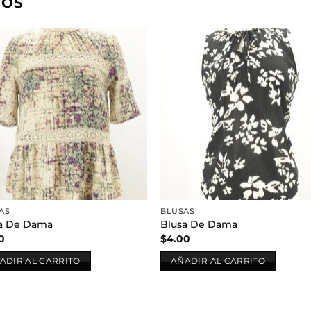
DOS
Añadir
Aña
a la
a l
lista de
lista
deseos
des
AS
BLUSAS
a De Dama
Blusa De Dama
0
$
4.00
ADIR AL CARRITO
AÑADIR AL CARRITO