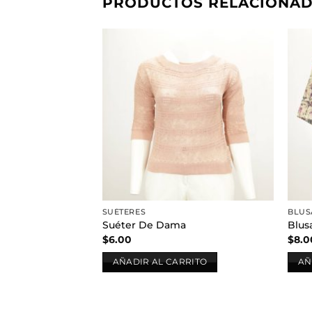
PRODUCTOS RELACIONA
Añadir
a la
lista de
deseos
SUÉTERES
BLUS
Suéter De Dama
Blus
$
6.00
$
8.0
AÑADIR AL CARRITO
AÑ