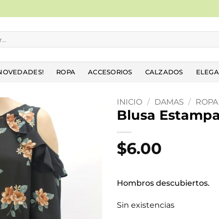
NOVEDADES!
ROPA
ACCESORIOS
CALZADOS
ELEGA
INICIO
/
DAMAS
/
ROPA
Blusa Estamp
Añadir
a la
$
6.00
lista
de
deseos
Hombros descubiertos.
Sin existencias