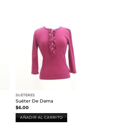
dir
Añadir
a
a la
 de
lista de
eos
deseos
SUÉTERES
Suéter De Dama
$
6.00
AÑADIR AL CARRITO