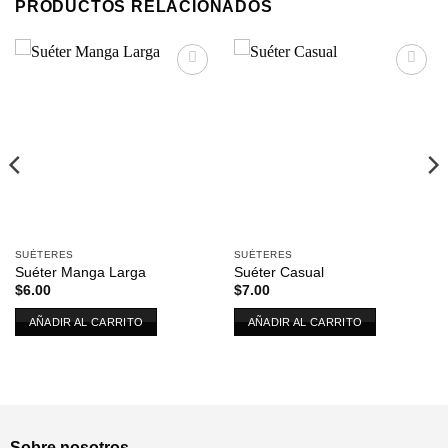
PRODUCTOS RELACIONADOS
Añadir
Añadir
a la
a la
lista de
lista de
deseos
deseos
SUÉTERES
SUÉTERES
Suéter Manga Larga
Suéter Casual
$
6.00
$
7.00
AÑADIR AL CARRITO
AÑADIR AL CARRITO
Sobre nosotros