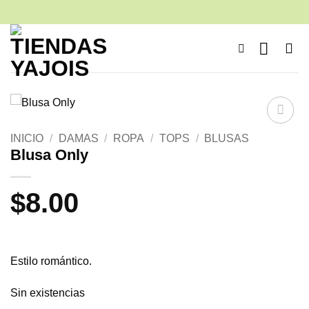
Saltar
al
contenido
Añadir
INICIO
/
DAMAS
/
ROPA
/
TOPS
/
BLUSAS
a la
Blusa Only
lista de
deseos
$
8.00
Estilo romántico.
Sin existencias