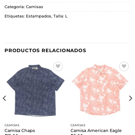
Categoría:
Camisas
Etiquetas:
Estampados
,
Talla: L
PRODUCTOS RELACIONADOS
Añadir
Añadir
a la
a la
lista de
lista de
deseos
deseos
CAMISAS
CAMISAS
Camisa Chaps
Camisa American Eagle