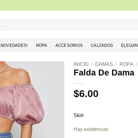
NOVEDADES!
ROPA
ACCESORIOS
CALZADOS
ELEGAN
INICIO
/
DAMAS
/
ROPA
/
Falda De Dama
Añadir
a la
$
6.00
lista de
deseos
Skirt
Hay existencias