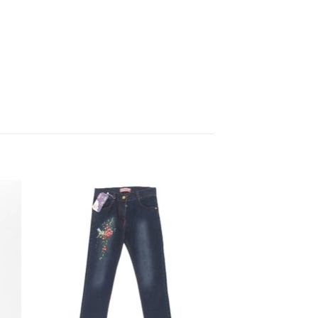
dir
Añadir
a
a la
 de
lista de
eos
deseos