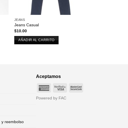
JEANS
Jeans Casual
$
10.00
AÑADIR AL CARRITO
Aceptamos
American
Visa
MasterCard
Express
2
2
Powered by FAC
n y reembolso