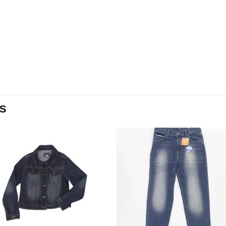
S
Añadir
Aña
a la
a l
lista de
lista
deseos
des