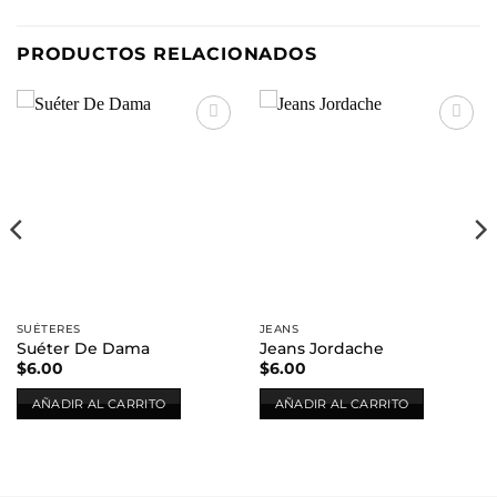
PRODUCTOS RELACIONADOS
Añadir
Añadir
a la
a la
lista de
lista de
deseos
deseos
SUÉTERES
JEANS
Suéter De Dama
Jeans Jordache
$
6.00
$
6.00
AÑADIR AL CARRITO
AÑADIR AL CARRITO