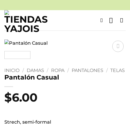
Saltar
al
contenido
Añadir
a la
lista
INICIO
/
DAMAS
/
ROPA
/
PANTALONES
/
TELAS
de
Pantalón Casual
deseos
$
6.00
Strech, semi-formal