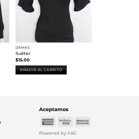
DAMAS
Suéter
$
15.00
AÑADIR AL CARRITO
Aceptamos
American
Visa
MasterCard
s
Express
2
2
Powered by FAC