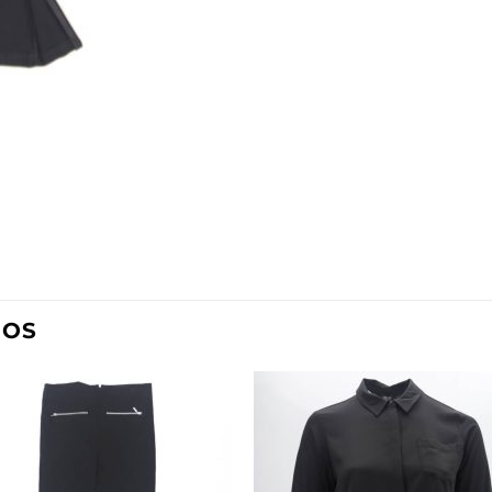
DOS
Añadir
Aña
a la
a l
lista de
lista
deseos
des