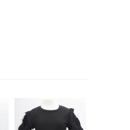
dir
Añadir
a
a la
 de
lista de
eos
deseos