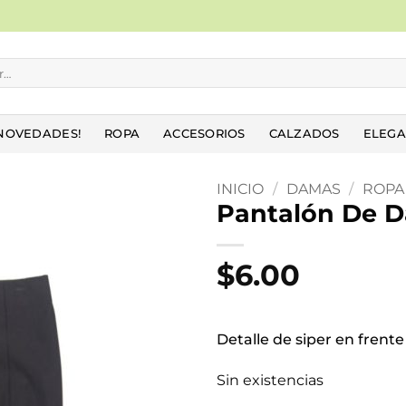
NOVEDADES!
ROPA
ACCESORIOS
CALZADOS
ELEGA
INICIO
/
DAMAS
/
ROPA
Pantalón De 
Añadir
a la
$
6.00
lista
de
deseos
Detalle de siper en frente
Sin existencias