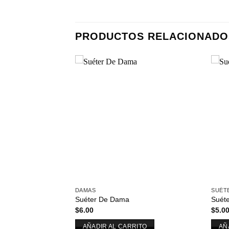
PRODUCTOS RELACIONADO
Añadir
a la
lista de
deseos
DAMAS
SUÉT
Suéter De Dama
Suéte
$
6.00
$
5.0
AÑADIR AL CARRITO
AÑ