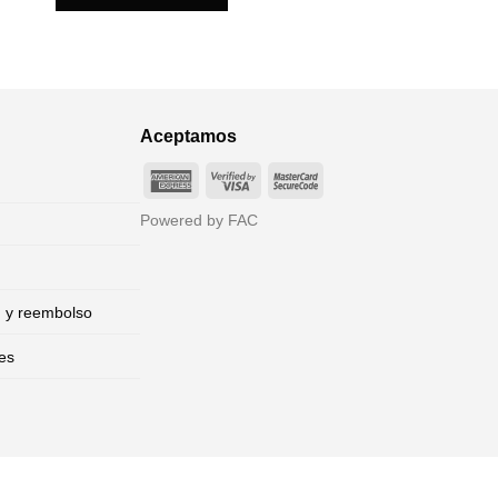
Aceptamos
American
Visa
MasterCard
Express
2
2
Powered by FAC
n y reembolso
es