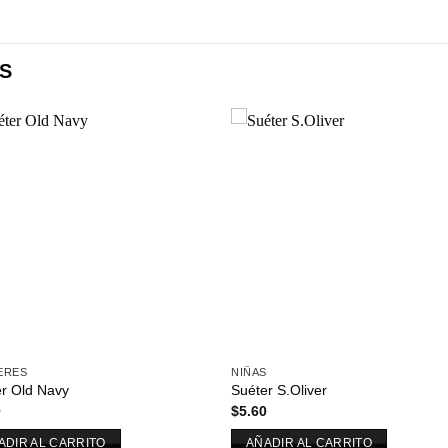
S
Añadir
Aña
a la
a l
lista de
lista
deseos
des
ERES
NIÑAS
r Old Navy
Suéter S.Oliver
0
$
5.60
ADIR AL CARRITO
AÑADIR AL CARRITO