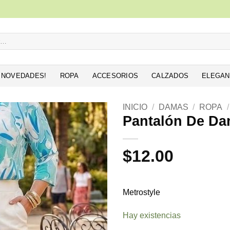
NOVEDADES!
ROPA
ACCESORIOS
CALZADOS
ELEGAN
INICIO
/
DAMAS
/
ROPA
/
Pantalón De D
Añadir
a la
$
12.00
lista de
deseos
Metrostyle
Hay existencias