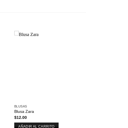
dir
Añadir
a
a la
 de
lista de
eos
deseos
BLUSAS
Blusa Zara
$
12.00
AÑADIR AL CARRITO