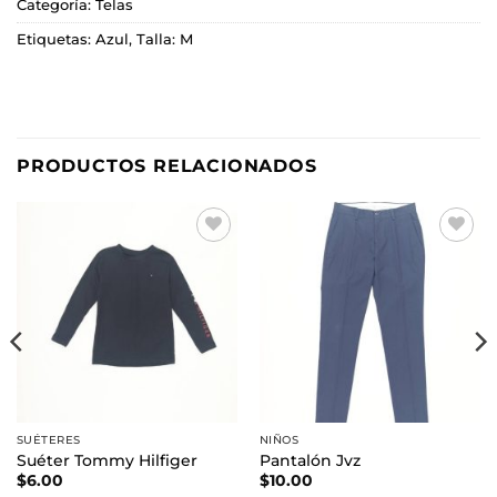
Categoría:
Telas
Etiquetas:
Azul
,
Talla: M
PRODUCTOS RELACIONADOS
Añadir
Añadir
a la
a la
lista de
lista de
deseos
deseos
SUÉTERES
NIÑOS
Suéter Tommy Hilfiger
Pantalón Jvz
$
6.00
$
10.00