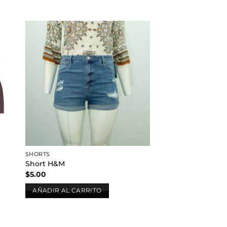
dir
Añadir
a
a la
 de
lista de
eos
deseos
SHORTS
Short H&M
$
5.00
AÑADIR AL CARRITO