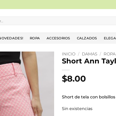
NOVEDADES!
ROPA
ACCESORIOS
CALZADOS
ELEGA
INICIO
/
DAMAS
/
ROPA
Short Ann Tay
Añadir
a la
$
8.00
lista
de
deseos
Short de tela con bolsillos
Sin existencias