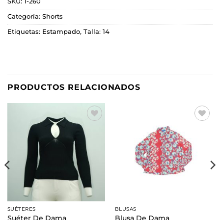
SKU:
1-260
Categoría:
Shorts
Etiquetas:
Estampado
,
Talla: 14
PRODUCTOS RELACIONADOS
Añadir
Añadir
a la
a la
lista de
lista de
deseos
deseos
SUÉTERES
BLUSAS
Suéter De Dama
Blusa De Dama