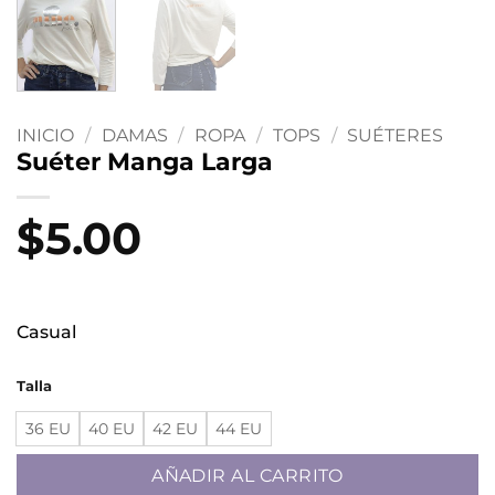
INICIO
/
DAMAS
/
ROPA
/
TOPS
/
SUÉTERES
Suéter Manga Larga
$
5.00
Casual
Talla
36 EU
40 EU
42 EU
44 EU
AÑADIR AL CARRITO