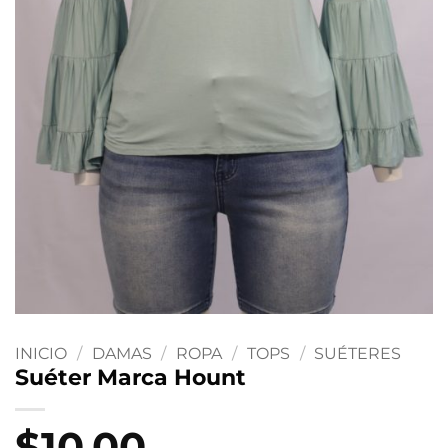
INICIO
/
DAMAS
/
ROPA
/
TOPS
/
SUÉTERES
Suéter Marca Hount
$
10.00