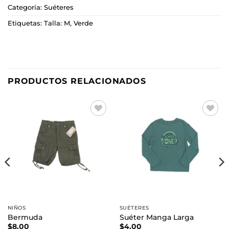
Categoría:
Suéteres
Etiquetas:
Talla: M
,
Verde
PRODUCTOS RELACIONADOS
Añadir
Añadir
a la
a la
lista de
lista de
deseos
deseos
NIÑOS
SUÉTERES
Bermuda
Suéter Manga Larga
$
8.00
$
4.00