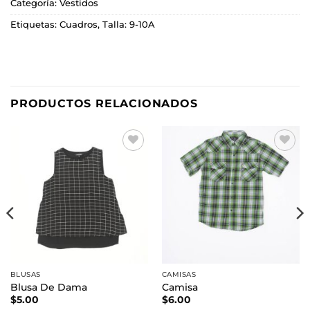
Categoría:
Vestidos
Etiquetas:
Cuadros
,
Talla: 9-10A
PRODUCTOS RELACIONADOS
Añadir
Añadir
a la
a la
lista de
lista de
deseos
deseos
BLUSAS
CAMISAS
Blusa De Dama
Camisa
$
5.00
$
6.00